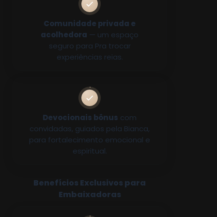
Comunidade privada e
acolhedora
— um espaço
seguro para Pra trocar
experiências reias.
Devocionais bônus
com
convidadas, guiados pela Bianca,
para fortalecimento emocional e
espiritual.
Benefícios Exclusivos para
Embaixadoras