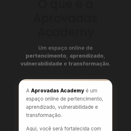
O que é a
Aprovadas
Academy
Um espaço online de
pertencimento
,
aprendizado
,
vulnerabilidade
e
transformação
.
A
Aprovadas Academy
é um
espaço online de pertencimento,
aprendizado, vulnerabilidade e
transformação.
Aqui, você será fortalecida com