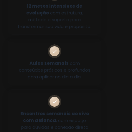
12 meses intensivos de
evolução
com estrutura,
método e suporte para
transformar sua vida e propósito.
Aulas semanais
com
conteúdos práticos e profundos
para aplicar no dia a dia.
Encontros semanais ao vivo
com a Bianca
, com espaço
para dúvidas e conexão direta