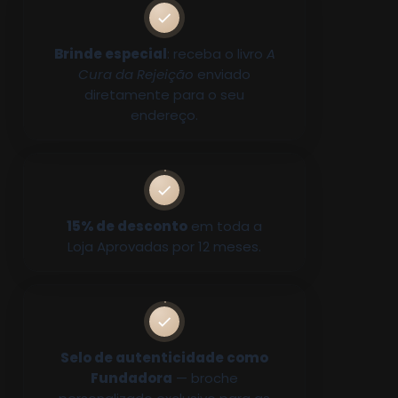
Brinde especial
: receba o livro
A
Cura da Rejeição
enviado
diretamente para o seu
endereço.
15% de desconto
em toda a
Loja Aprovadas por 12 meses.
Selo de autenticidade como
Fundadora
— broche