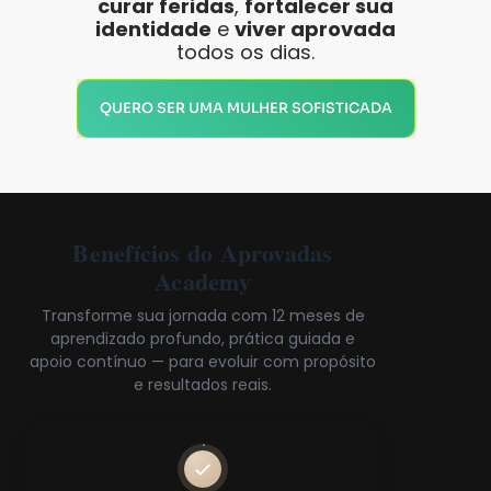
curar feridas
,
fortalecer sua
identidade
e
viver aprovada
todos os dias.
QUERO SER UMA MULHER SOFISTICADA
Benefícios do
Aprovadas
Academy
Transforme sua jornada com 12 meses de
aprendizado profundo, prática guiada e
apoio contínuo — para evoluir com propósito
e resultados reais.