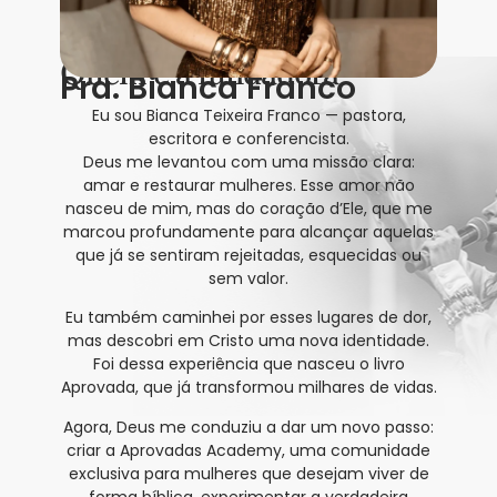
Quem é a fundadora
Pra. Bianca Franco
Eu sou Bianca Teixeira Franco — pastora,
escritora e conferencista.
Deus me levantou com uma missão clara:
amar e restaurar mulheres. Esse amor não
nasceu de mim, mas do coração d’Ele, que me
marcou profundamente para alcançar aquelas
que já se sentiram rejeitadas, esquecidas ou
sem valor.
Eu também caminhei por esses lugares de dor,
mas descobri em Cristo uma nova identidade.
Foi dessa experiência que nasceu o livro
Aprovada, que já transformou milhares de vidas.
Agora, Deus me conduziu a dar um novo passo:
criar a Aprovadas Academy, uma comunidade
exclusiva para mulheres que desejam viver de
forma bíblica, experimentar a verdadeira