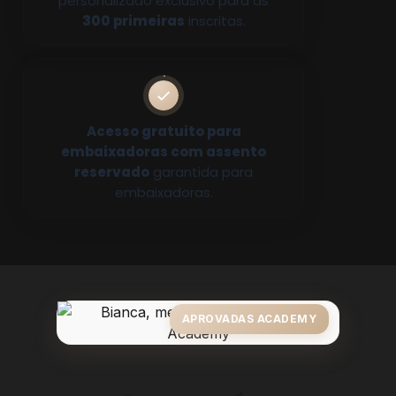
personalizado exclusivo para as
300 primeiras
inscritas.
Acesso gratuito para
embaixadoras com assento
reservado
garantida para
embaixadoras.
APROVADAS ACADEMY