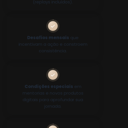
(replays incluídos).
Desafios mensais
que
incentivam a ação e constroem
consistência.
Condições especiais
em
mentorias e novos produtos
digitais para aprofundar sua
jornada.