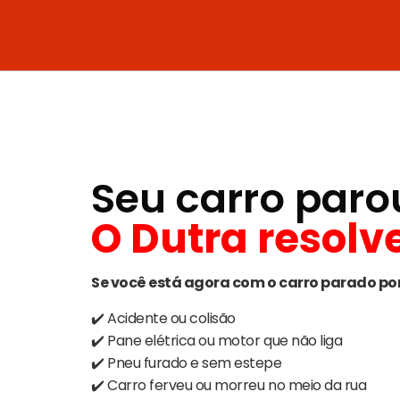
Seu carro par
O Dutra resolve
Se você está agora com o carro parado por 
✔️ Acidente ou colisão
✔️ Pane elétrica ou motor que não liga
✔️ Pneu furado e sem estepe
✔️ Carro ferveu ou morreu no meio da rua