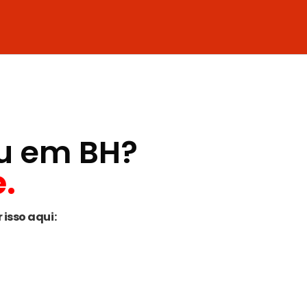
ou em BH?
.
isso aqui: