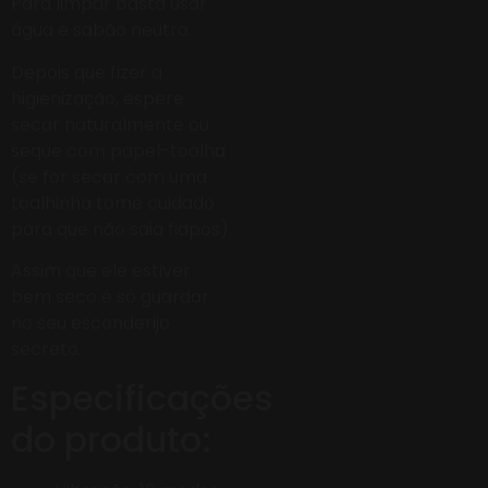
Para limpar basta usar
água e sabão neutro.
Depois que fizer a
higienização, espere
secar naturalmente ou
seque com papel-toalha
(se for secar com uma
toalhinha tome cuidado
para que não saia fiapos).
Assim que ele estiver
bem seco é só guardar
no seu esconderijo
secreto.
Especificações
do produto: