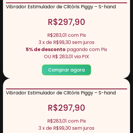
Vibrador Estimulador de Clitóris Piggy – S-hand
R$297,90
R$283,01
com
Pix
3
x de
R$99,30
sem juros
5% de desconto
pagando com Pix
OU
R$ 283,01
via PIX
Comprar agora
Vibrador Estimulador de Clitóris Piggy – S-hand
R$297,90
R$283,01
com
Pix
3
x de
R$99,30
sem juros