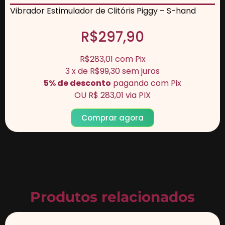
Vibrador Estimulador de Clitóris Piggy – S-hand
R$297,90
R$283,01
com
Pix
3
x de
R$99,30
sem juros
5% de desconto
pagando com Pix
OU
R$ 283,01
via PIX
Comprar agora
Produtos relacionados