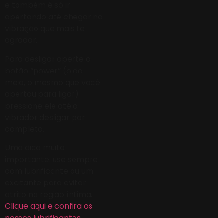
e também é só ir
apertando até chegar na
vibração que mais te
agradar.
Para desligar aperte o
botão “power” (o do
meio, o mesmo que você
apertou para ligar)
pressione ele até o
vibrador desligar por
completo.
Uma dica muito
importante: use sempre
com lubrificante ou um
excitante para evitar
atrito na região íntima.
Clique aqui e confira os
nossos lubrificantes.