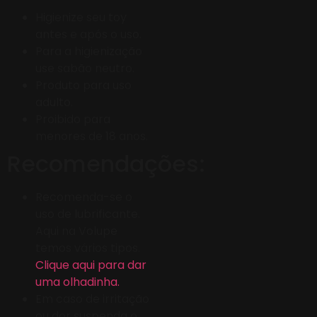
Higienize seu toy
antes e após o uso.
Para a higienização
use sabão neutro.
Produto para uso
adulto.
Proibido para
menores de 18 anos.
Recomendações:
Recomenda-se o
uso de lubrificante.
Aqui na Volupe
temos vários tipos.
Clique aqui para dar
uma olhadinha.
Em caso de irritação
ou dor suspenda o