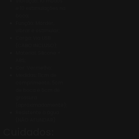
Vibração: 10 modos
e 10 estimulações na
boca;
Função: Morder,
vibrar e estimular;
Carga: Via USB
(CABO INCLUSO);
Material: Silicone +
ABS;
Cor: Vermelho;
Medidas: 11cm de
comprimento, 5cm
de boca e 5cm de
grossura
(aproximadamente);
Resistente à água
(NÃO AFUNDAR)
Cuidados: