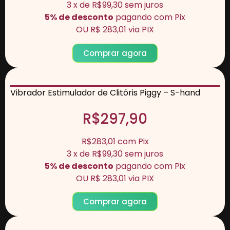
3
x de
R$99,30
sem juros
5% de desconto
pagando com Pix
OU
R$ 283,01
via PIX
Comprar agora
Vibrador Estimulador de Clitóris Piggy – S-hand
R$297,90
R$283,01
com
Pix
3
x de
R$99,30
sem juros
5% de desconto
pagando com Pix
OU
R$ 283,01
via PIX
Comprar agora