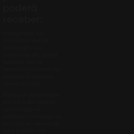
poderá
receber:
Para garantir sua
privacidade nossas
embalagens são
totalmente discretas e
lacradas. Não há
nenhuma referência aos
produtos comprados
nem a Sex Shop.
Postagem dos produtos
em até 01 dia útil após
confirmação de
pagamento. Entregas via
Motoboy no mesmo dia
para pedidos com