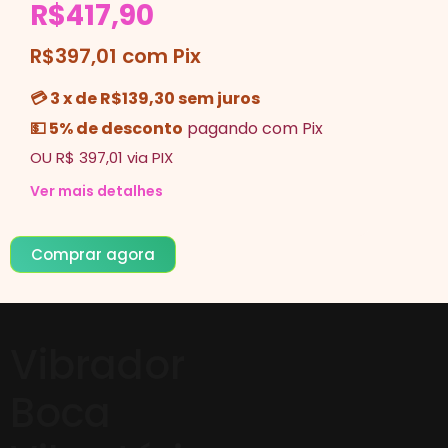
R$417,90
R$397,01 com Pix
💳 3 x de R$139,30 sem juros
💵 5% de desconto
pagando com Pix
OU R$ 397,01 via PIX
Ver mais detalhes
Comprar agora
Vibrador
Boca