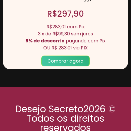
R$297,90
R$283,01
com
Pix
3
x de
R$99,30
sem juros
5% de desconto
pagando com Pix
OU
R$ 283,01
via PIX
Comprar agora
Desejo Secreto2026 ©
Todos os direitos
reservados