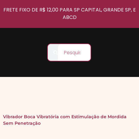
FRETE FIXO DE R$ 12,00 PARA SP CAPITAL, GRANDE SP, E
ABCD
Vibrador Boca Vibratória com Estimulação de Mordida
Sem Penetração