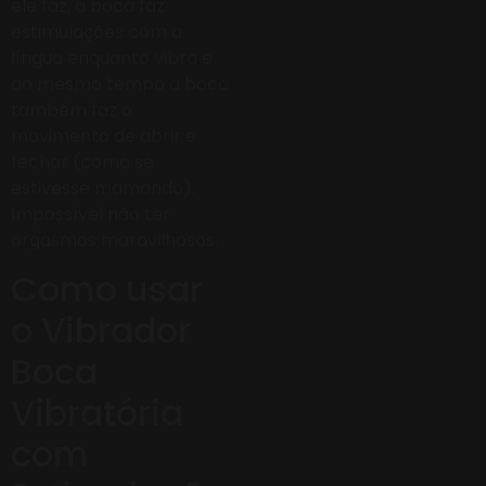
ele faz, a boca faz
estimulações com a
língua enquanto vibra e
ao mesmo tempo a boca
também faz o
movimento de abrir e
fechar (como se
estivesse mamando).
Impossível não ter
orgasmos maravilhosos.
Como usar
o Vibrador
Boca
Vibratória
com