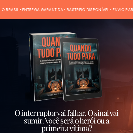
BRASIL • ENTREGA GARANTIDA • RASTREIO DISPONÍVEL • ENVIO PARA 
O interruptor vai falhar. O sinal vai
sumir. Você será o herói ou a
primeira vítima?