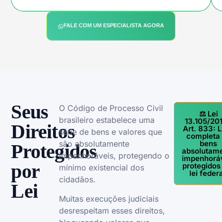
FALE COM UM ESPECIALISTA AGORA
Seus
O Código de Processo Civil
⚖️ Lei
brasileiro estabelece uma
13.105/201
Direitos
Art. 833: L
série de bens e valores que
completa
são absolutamente
bens
Protegidos
absolutam
impenhoráveis, protegendo o
impenhorá
por
protegidos
mínimo existencial dos
lei federa
cidadãos.
Lei
Muitas execuções judiciais
desrespeitam esses direitos,